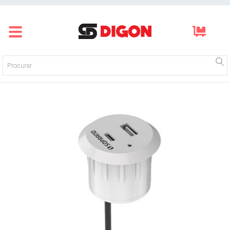
Página inicial
Produtos
Empresa
Blog
Mídias
Contato
Login
Registre-se