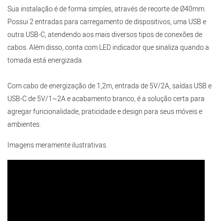
Sua instalação é de forma simples, através de recorte de Ø40mm.
Possui 2 entradas para carregamento de dispositivos, uma USB e
outra USB-C, atendendo aos mais diversos tipos de conexões de
cabos. Além disso, conta com LED indicador que sinaliza quando a
tomada está energizada.
Com cabo de energização de 1,2m, entrada de 5V/2A, saídas USB e
USB-C de 5V/1~2A e acabamento branco, é a solução certa para
agregar funcionalidade, praticidade e design para seus móveis e
ambientes.
Imagens meramente ilustrativas.