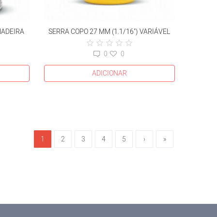
MADEIRA
SERRA COPO 27 MM (1.1/16") VARIÁVEL
0
0
ADICIONAR
1
2
3
4
5
›
»