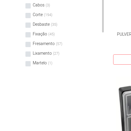
Cabos
(3)
Corte
(194)
Desbaste
(35)
Fixação
(45)
PULVER
Fresamento
(57)
Lixamento
(27)
Martelo
(1)
Medição
(37)
Pintura
(1)
Polimento
(1)
Segurança
(24)
Serras
(0)
Transporte
(18)