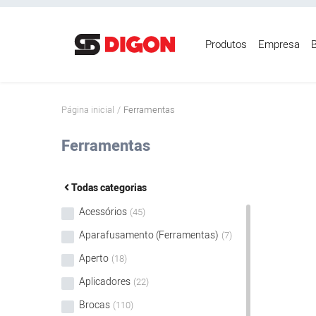
Produtos
Empresa
B
Página inicial
Página inicial
Ferramentas
Produtos
Ferramentas
Empresa
Blog
Todas categorias
Mídias
Acessórios
(45)
Contato
Aparafusamento (Ferramentas)
(7)
Login
Aperto
(18)
Registre-se
Aplicadores
(22)
Brocas
(110)