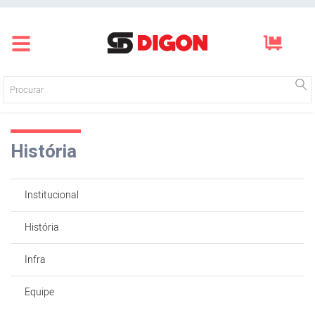
Página inicial
Produtos
História
Empresa
Blog
Institucional
Mídias
Contato
História
Login
Infra
Registre-se
Equipe