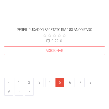
PERFIL PUXADOR FACETATO RM-183 ANODIZADO
0
0
ADICIONAR
‹
1
2
3
4
5
6
7
8
9
›
»